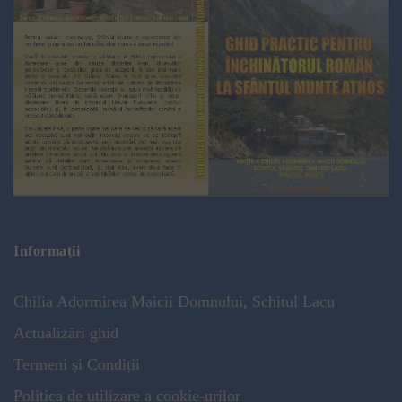
Informații
Chilia Adormirea Maicii Domnului, Schitul Lacu
Actualizări ghid
Termeni și Condiții
Politica de utilizare a cookie-urilor