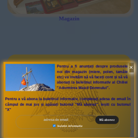
Magazin
×
Pentru a fi anunțați despre produsele
noi din magazin (miere, polen, tamâie
etc) va invităm să vă faceți cont și să vă
abonați la buletinul informativ al Chiliei
"Adormirea Maicii Domnului".
Pentru a vă abona la buletinul informativ, completați adesa de email în
câmpul de mai jos și apăsați butonul "Mă abonez". Ieșiti cu butonul
"X"
buletin informativ