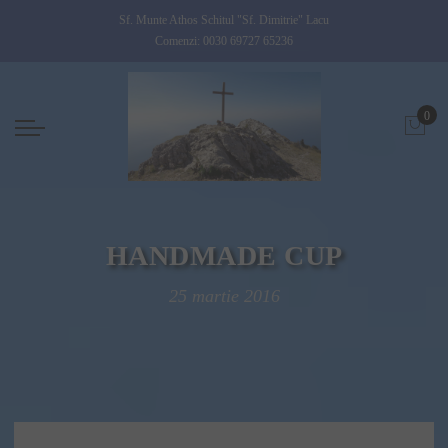
Sf. Munte Athos Schitul "Sf. Dimitrie" Lacu
Comenzi: 0030 69727 65236
0
HANDMADE CUP
25 martie 2016