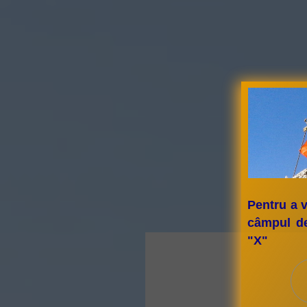
Pentru a v
câmpul de
"X"