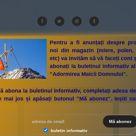
Pentru a fi anunțați despre pr
noi din magazin (miere, polen,
etc) va invităm să vă faceți cont 
abonați la buletinul informativ al
"Adormirea Maicii Domnului".
RELATED PORTFOLIO
ă abona la buletinul informativ, completați adesa de
 mai jos și apăsați butonul "Mă abonez". Ieșiti c
buletin informativ