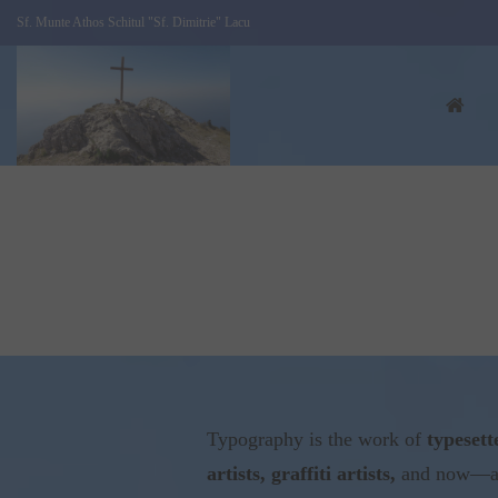
Sf. Munte Athos Schitul "Sf. Dimitrie" Lacu
Typography is the work of
typesett
artists, graffiti artists,
and now—anyo