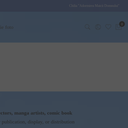
Chilia "Adormirea Maicii Domnului"
0
ie foto
ectors, manga artists, comic book
blication, display, or distribution