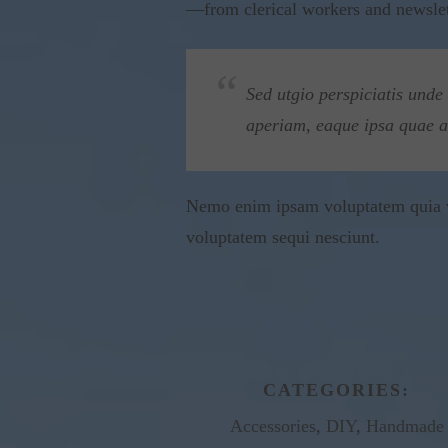
—from clerical workers and newslett
Sed utgio perspiciatis und
aperiam, eaque ipsa quae ab 
Nemo enim ipsam voluptatem quia vol
voluptatem sequi nesciunt.
CATEGORIES:
Accessories
,
DIY
,
Handmade