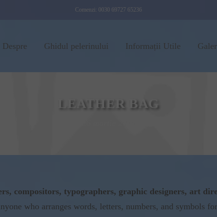
Comenzi: 0030 69727 65236
Despre
Ghidul pelerinului
Informații Utile
Galer
LEATHER BAG
26 martie 2016
ers, compositors, typographers, graphic designers, art dir
ne who arranges words, letters, numbers, and symbols for pu