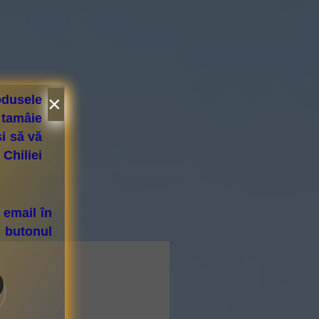
×
odusele
 tamâie
și să vă
 Chiliei
 email în
u butonul