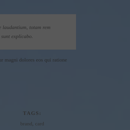
ue laudantium, totam rem
 sunt explicabo.
ur magni dolores eos qui ratione
TAGS:
brand
,
card